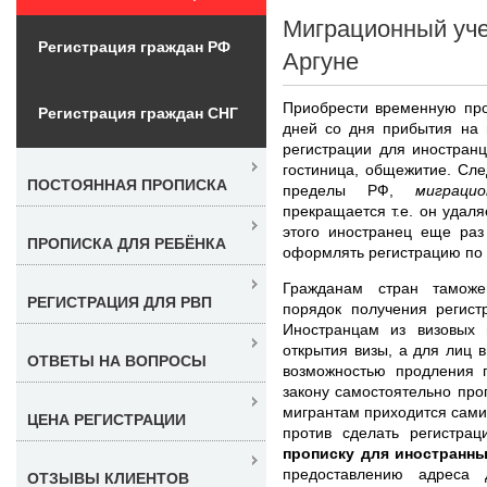
Миграционный уче
Регистрация граждан РФ
Аргуне
Приобрести временную про
Регистрация граждан СНГ
дней со дня прибытия на 
регистрации для иностранц
гостиница, общежитие. След
ПОСТОЯННАЯ ПРОПИСКА
пределы РФ,
миграци
прекращается т.е. он удаля
этого иностранец еще раз
ПРОПИСКА ДЛЯ РЕБЁНКА
оформлять регистрацию по 
Гражданам стран таможе
РЕГИСТРАЦИЯ ДЛЯ РВП
порядок получения регистр
Иностранцам из визовых 
открытия визы, а для лиц 
ОТВЕТЫ НА ВОПРОСЫ
возможностью продления п
закону самостоятельно про
мигрантам приходится сами
ЦЕНА РЕГИСТРАЦИИ
против сделать регистра
прописку для иностранны
предоставлению адреса 
ОТЗЫВЫ КЛИЕНТОВ